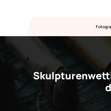
Fotogra
Skulpturenwettb
d