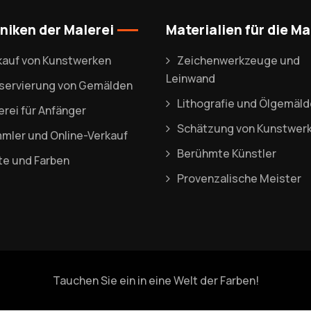
niken der Malerei
Materialien für die Ma
kauf von Kunstwerken
Zeichenwerkzeuge und
Leinwand
servierung von Gemälden
Lithografie und Ölgemäld
erei für Anfänger
Schätzung von Kunstwer
mler und Online-Verkauf
Berühmte Künstler
fte und Farben
Provenzalische Meister
Tauchen Sie ein in eine Welt der Farben!