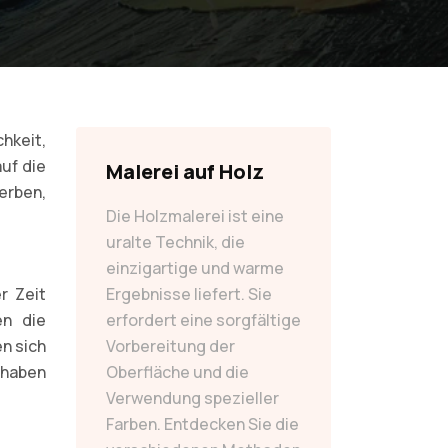
hkeit,
auf die
Malerei auf Holz
erben,
Die Holzmalerei ist eine
uralte Technik, die
einzigartige und warme
r Zeit
Ergebnisse liefert. Sie
en die
erfordert eine sorgfältige
en sich
Vorbereitung der
 haben
Oberfläche und die
Verwendung spezieller
Farben. Entdecken Sie die