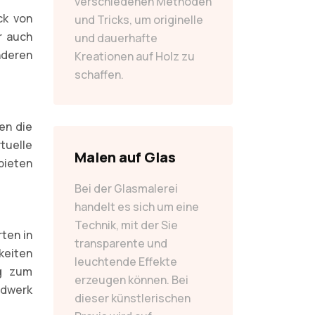
verschiedenen Methoden
ck von
und Tricks, um originelle
r auch
und dauerhafte
nderen
Kreationen auf Holz zu
schaffen.
en die
tuelle
Malen auf Glas
bieten
Bei der Glasmalerei
handelt es sich um eine
Technik, mit der Sie
ten in
transparente und
keiten
leuchtende Effekte
ng zum
erzeugen können. Bei
andwerk
dieser künstlerischen