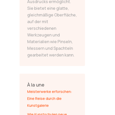
Ausdrucks ermöglicht.
Sie bietet eine glatte,
gleichmäßige Oberfläche,
auf der mit
verschiedenen
Werkzeugen und
Materialien wie Pinseln,
Messern und Spachteln
gearbeitet werden kann.
À la une
Meisterwerke erforschen:
Eine Reise durch die
Kunstgalerie
Wie Kunstschulen neue